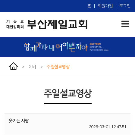
홈
|
회원가입
|
로그인
>
예배
>
주일설교영상
주일설교영상
웃기는 사람
2026-03-01 12:47:51