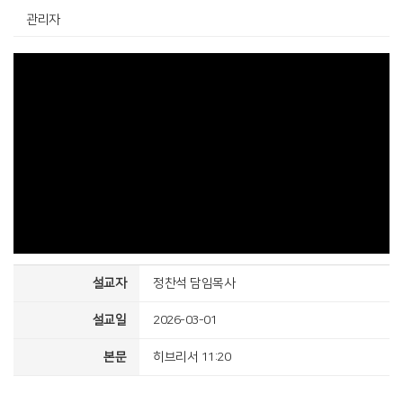
관리자
설교자
정찬석 담임목사
설교일
2026-03-01
본문
히브리서 11:20