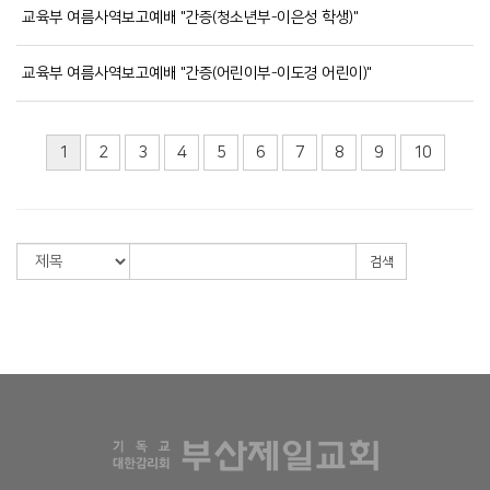
교육부 여름사역보고예배 "간증(청소년부-이은성 학생)"
교육부 여름사역보고예배 "간증(어린이부-이도경 어린이)"
1
2
3
4
5
6
7
8
9
10
검색