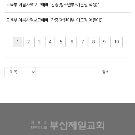
교육부 여름사역보고예배 "간증(청소년부-이은성 학생)"
교육부 여름사역보고예배 "간증(어린이부-이도경 어린이)"
1
2
3
4
5
6
7
8
9
10
검색